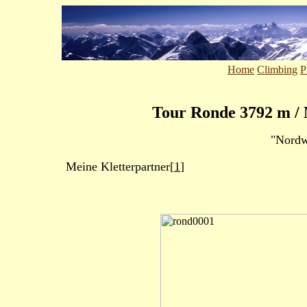
Home
Climbing
P
Tour Ronde 3792 m /
"Nordw
Meine Kletterpartner
[
1
]